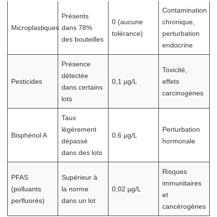
Contamination
Présents
0 (aucune
chronique,
Microplastiques
dans 78%
tolérance)
perturbation
des bouteilles
endocrine
Présence
Toxicité,
détectée
Pesticides
0,1 µg/L
effets
dans certains
carcinogènes
lots
Taux
légèrement
Perturbation
Bisphénol A
0,6 µg/L
dépassé
hormonale
dans des lots
Risques
PFAS
Supérieur à
immunitaires
(polluants
la norme
0,02 µg/L
et
perfluorés)
dans un lot
cancérogènes