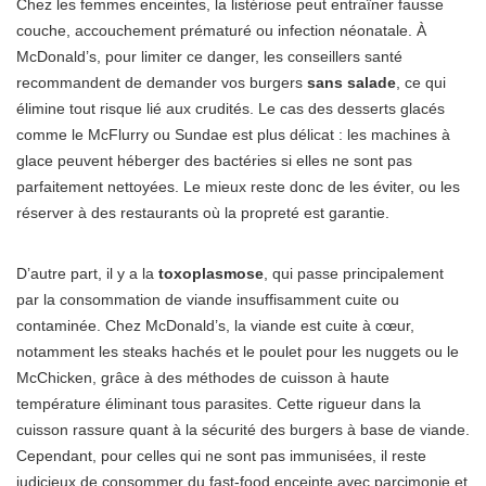
Chez les femmes enceintes, la listériose peut entraîner fausse
couche, accouchement prématuré ou infection néonatale. À
McDonald’s, pour limiter ce danger, les conseillers santé
recommandent de demander vos burgers
sans salade
, ce qui
élimine tout risque lié aux crudités. Le cas des desserts glacés
comme le McFlurry ou Sundae est plus délicat : les machines à
glace peuvent héberger des bactéries si elles ne sont pas
parfaitement nettoyées. Le mieux reste donc de les éviter, ou les
réserver à des restaurants où la propreté est garantie.
D’autre part, il y a la
toxoplasmose
, qui passe principalement
par la consommation de viande insuffisamment cuite ou
contaminée. Chez McDonald’s, la viande est cuite à cœur,
notamment les steaks hachés et le poulet pour les nuggets ou le
McChicken, grâce à des méthodes de cuisson à haute
température éliminant tous parasites. Cette rigueur dans la
cuisson rassure quant à la sécurité des burgers à base de viande.
Cependant, pour celles qui ne sont pas immunisées, il reste
judicieux de consommer du fast-food enceinte avec parcimonie et