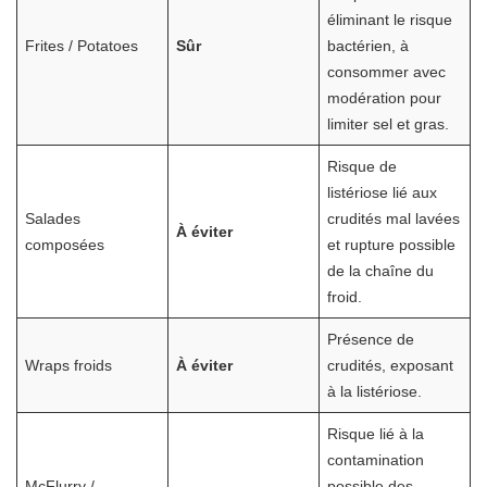
éliminant le risque
Frites / Potatoes
Sûr
bactérien, à
consommer avec
modération pour
limiter sel et gras.
Risque de
listériose lié aux
Salades
crudités mal lavées
À éviter
composées
et rupture possible
de la chaîne du
froid.
Présence de
Wraps froids
À éviter
crudités, exposant
à la listériose.
Risque lié à la
contamination
McFlurry /
possible des