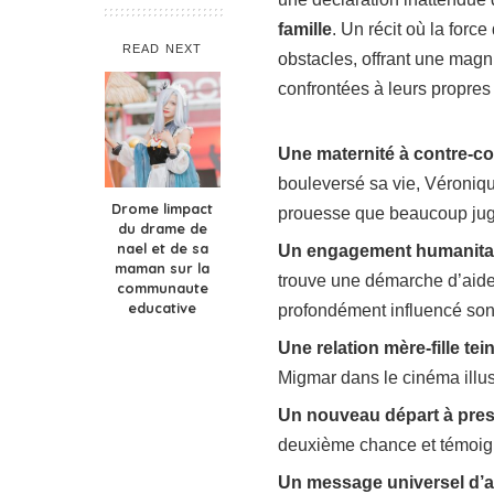
famille
. Un récit où la forc
READ NEXT
obstacles, offrant une magn
confrontées à leurs propres
Une maternité à contre-c
bouleversé sa vie, Véroniq
Drome limpact
prouesse que beaucoup jug
du drame de
nael et de sa
Un engagement humanitair
maman sur la
trouve une démarche d’aide 
communaute
educative
profondément influencé son
Une relation mère-fille tei
Migmar dans le cinéma illus
Un nouveau départ à pre
deuxième chance et témoign
Un message universel d’a