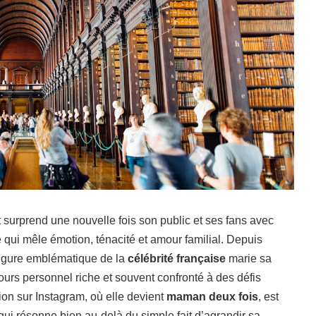
surprend une nouvelle fois son public et ses fans avec
qui mêle émotion, ténacité et amour familial. Depuis
figure emblématique de la
célébrité française
marie sa
cours personnel riche et souvent confronté à des défis
ion sur Instagram, où elle devient
maman deux fois
, est
qui résonne bien au-delà du simple fait d’agrandir sa