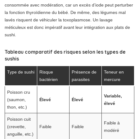
consommée avec modération, car un excès d’iode peut perturber
la fonction thyroïdienne du bébé. De même, des légumes mal
lavés risquent de véhiculer la toxoplasmose. Un lavage
méticuleux est donc impératif avant leur intégration aux plats de
sushi.
Tableau comparatif des risques selon les types de
sushis
Type de sushi
Risque
Présence de
Teneur en
bactérien
parasites
mercure
Poisson cru
Variable,
(saumon,
Élevé
Élevé
élevé
thon, etc.)
Poisson cuit
Faible à
(crevette,
Faible
Faible
modéré
anguille, etc.)